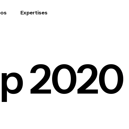
pos
Expertises
p 2020