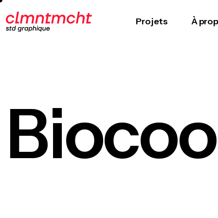
Projets
À pro
Biocoo