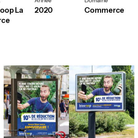
t
Année
Domaine
oop La
2020
Commerce
rce