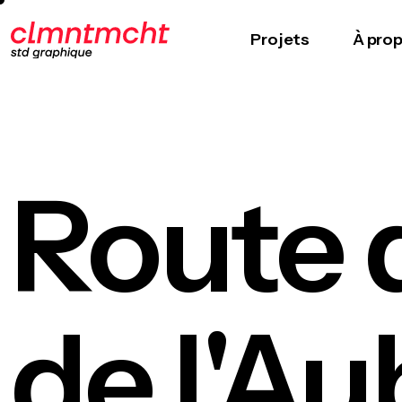
Projets
À pro
Route 
de l'Au