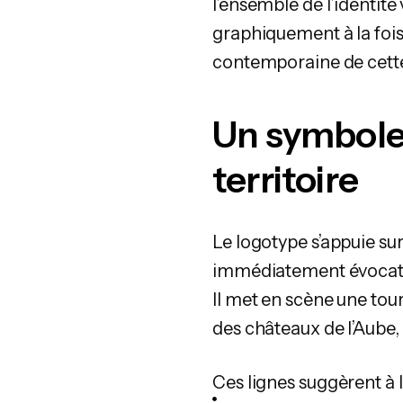
l’ensemble de l’identité v
graphiquement à la fois l
contemporaine de cette 
Un symbole 
territoire
Le logotype s’appuie su
immédiatement évocatr
Il met en scène une tou
des châteaux de l’Aube,
Ces lignes suggèrent à la