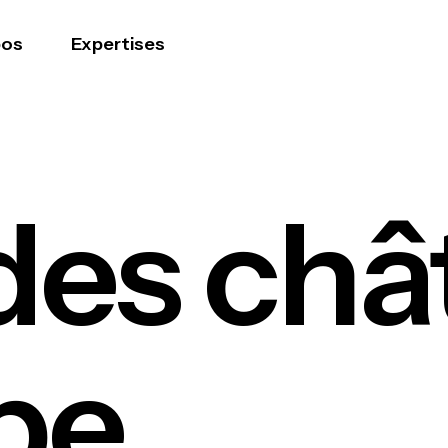
pos
Expertises
des châ
be