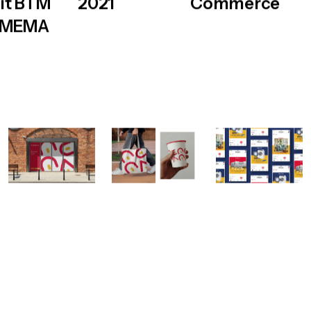
it BTM
2021
Commerce
r MEMA