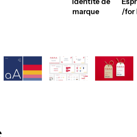
Identité de
Espr
marque
/fo
s