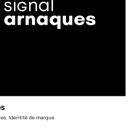
es
ces, Identité de marque