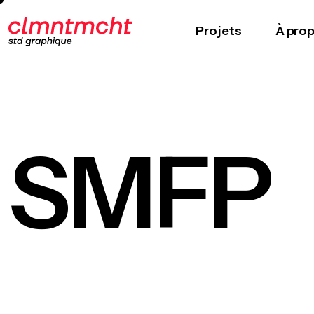
Projets
À pro
SMFP